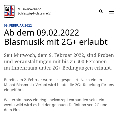
Musikerverband
Schleswig-
Holstein
Wer wir sind
Landesfachausschuss Spielleutemusik
LJK – Landesjugendkorps
Blasmusik
Publikationen & Downloads
04331 / 143890
e.V.
09. FEBRUAR 2022
-
Ab dem 09.02.2022
Der
Das Präsidium
Landesfachausschuss Blasmusik
LODS – Das Flötenorchester
Spielleutemusik
info@mvsh.de
größte
Blasmusik mit 2G+ erlaubt
Instrumentalmusikverband
Mitgliedsvereine
Landesmusikjugend
MaD – malletsanddrums.de
Landesmusikjugend
MusikerverbandSH
im
Land.
Seit Mittwoch, dem 9. Februar 2022, sind Proben
Aktuelles
und Veranstaltungen mit bis zu 500 Personen
im Innenraum unter 2G+ Bedingungen erlaubt.
Kammermusikwettbewerb
Bereits am 2. Februar wurde es gespoilert: Nach einem
Monat Blasmusik-Verbot wird heute die 2G+ Regelung für uns
eingeführt.
Weiterhin muss ein Hygienekonzept vorhanden sein, ein
wenig wild wird es bei der genauen Definition von 2G und
dem Plus.