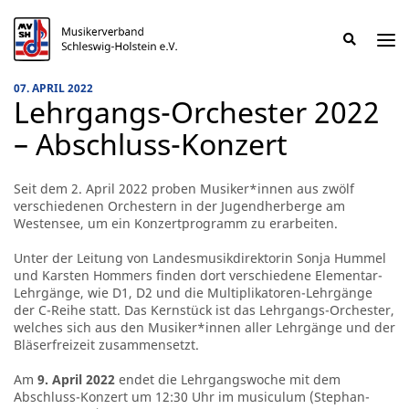
Musikerverband
Schleswig-
Holstein
Wer wir sind
Landesfachausschuss Spielleutemusik
LJK – Landesjugendkorps
Blasmusik
Publikationen & Downloads
04331 / 143890
e.V.
07. APRIL 2022
-
Lehrgangs-Orchester 2022
Der
Das Präsidium
Landesfachausschuss Blasmusik
LODS – Das Flötenorchester
Spielleutemusik
info@mvsh.de
größte
– Abschluss-Konzert
Instrumentalmusikverband
Mitgliedsvereine
Landesmusikjugend
MaD – malletsanddrums.de
Landesmusikjugend
MusikerverbandSH
im
Land.
Seit dem 2. April 2022 proben Musiker*innen aus zwölf
verschiedenen Orchestern in der Jugendherberge am
Aktuelles
Westensee, um ein Konzertprogramm zu erarbeiten.
Kammermusikwettbewerb
Unter der Leitung von Landesmusikdirektorin Sonja Hummel
und Karsten Hommers finden dort verschiedene Elementar-
Lehrgänge, wie D1, D2 und die Multiplikatoren-Lehrgänge
der C-Reihe statt. Das Kernstück ist das Lehrgangs-Orchester,
welches sich aus den Musiker*innen aller Lehrgänge und der
Bläserfreizeit zusammensetzt.
Am
9. April 2022
endet die Lehrgangswoche mit dem
Abschluss-Konzert um 12:30 Uhr im musiculum (Stephan-